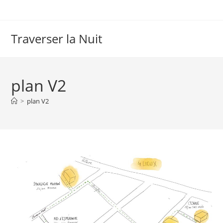
Skip
to
content
Traverser la Nuit
plan V2
>
plan V2