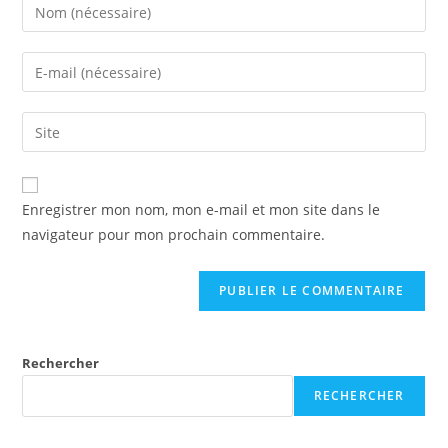
Enter
your
name
Enter
or
your
username
email
Saisir
to
address
l’URL
comment
to
de
comment
votre
Enregistrer mon nom, mon e-mail et mon site dans le
site
navigateur pour mon prochain commentaire.
(facultatif)
Rechercher
RECHERCHER