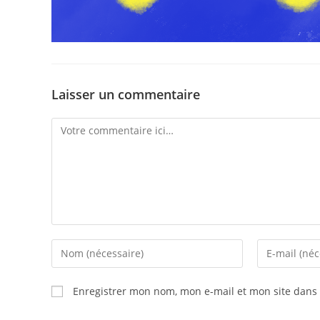
Laisser un commentaire
Comment
Enter
Enter
your
your
name
email
Enregistrer mon nom, mon e-mail et mon site dans
or
address
username
to