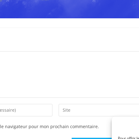
Saisir
l’URL
de
 le navigateur pour mon prochain commentaire.
votre
site
Pour offrir 