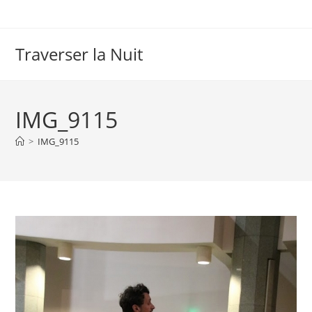
Skip
to
content
Traverser la Nuit
IMG_9115
>
IMG_9115