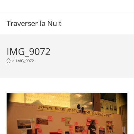
Skip
to
content
Traverser la Nuit
IMG_9072
>
IMG_9072