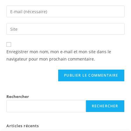
name
Enter
or
your
username
email
Saisir
to
address
l’URL
comment
to
de
comment
votre
Enregistrer mon nom, mon e-mail et mon site dans le
site
navigateur pour mon prochain commentaire.
(facultatif)
Rechercher
RECHERCHER
Articles récents