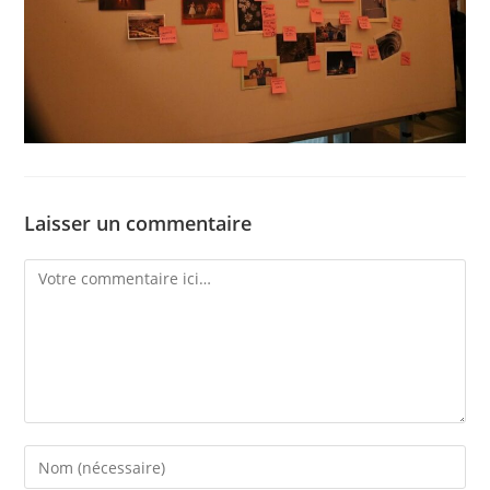
Laisser un commentaire
Comment
Enter
your