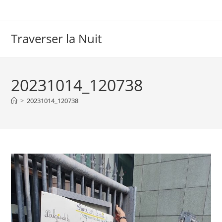
Skip
to
content
Traverser la Nuit
20231014_120738
>
20231014_120738