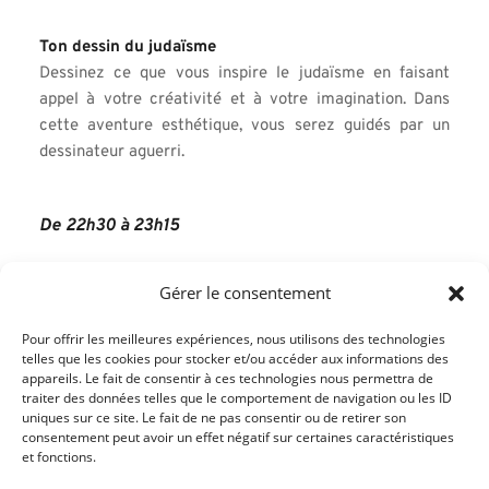
Ton dessin du judaïsme
Dessinez ce que vous inspire le judaïsme en faisant 
appel à votre créativité et à votre imagination. Dans 
cette aventure esthétique, vous serez guidés par un 
dessinateur aguerri.
De 22h30 à 23h15
Gérer le consentement
La Torah et moi
Explorez les fondements du Judaïsme avec des 
Pour offrir les meilleures expériences, nous utilisons des technologies
passages de la Torah en vous essayant aux 
telles que les cookies pour stocker et/ou accéder aux informations des
commentaires talmudiques (analyse des passages de la 
appareils. Le fait de consentir à ces technologies nous permettra de
traiter des données telles que le comportement de navigation ou les ID
Torah) avec le rabbi Etienne Kerber et des jeunes de la 
uniques sur ce site. Le fait de ne pas consentir ou de retirer son
communauté.
consentement peut avoir un effet négatif sur certaines caractéristiques
et fonctions.